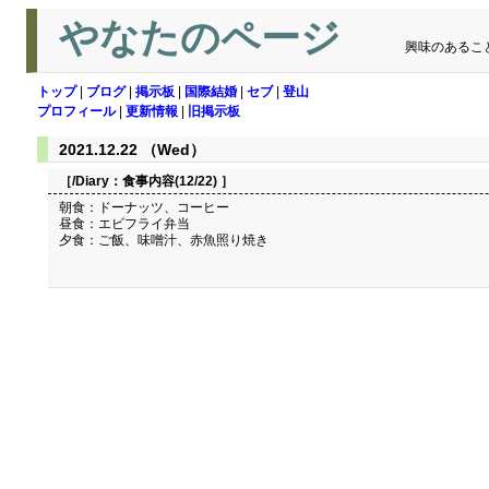
やなたのページ
興味のあるこ
トップ
|
ブログ
|
掲示板
|
国際結婚
|
セブ
|
登山
プロフィール
|
更新情報
|
旧掲示板
2021.12.22 （Wed）
［/Diary：
食事内容(12/22)
］
朝食：ドーナッツ、コーヒー
昼食：エビフライ弁当
夕食：ご飯、味噌汁、赤魚照り焼き