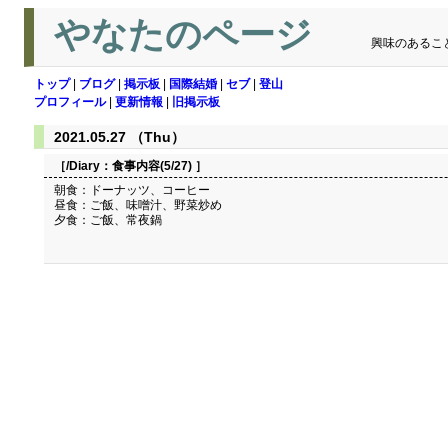
やなたのページ
興味のあるこ
トップ
|
ブログ
|
掲示板
|
国際結婚
|
セブ
|
登山
プロフィール
|
更新情報
|
旧掲示板
2021.05.27 （Thu）
［/Diary：
食事内容(5/27)
］
朝食：ドーナッツ、コーヒー
昼食：ご飯、味噌汁、野菜炒め
夕食：ご飯、常夜鍋