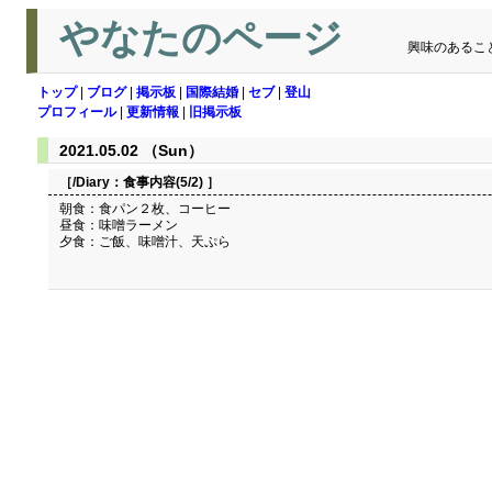
やなたのページ
興味のあるこ
トップ
|
ブログ
|
掲示板
|
国際結婚
|
セブ
|
登山
プロフィール
|
更新情報
|
旧掲示板
2021.05.02 （Sun）
［/Diary：
食事内容(5/2)
］
朝食：食パン２枚、コーヒー
昼食：味噌ラーメン
夕食：ご飯、味噌汁、天ぷら