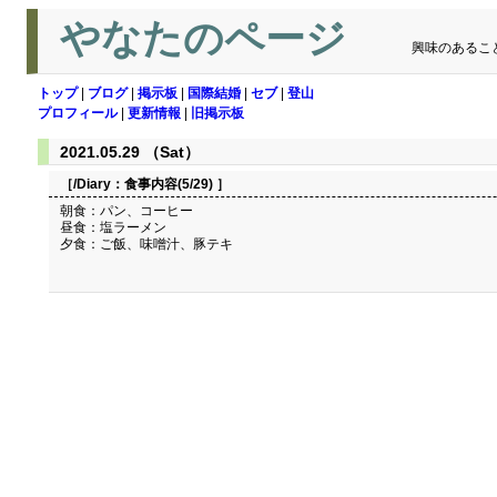
やなたのページ
興味のあるこ
トップ
|
ブログ
|
掲示板
|
国際結婚
|
セブ
|
登山
プロフィール
|
更新情報
|
旧掲示板
2021.05.29 （Sat）
［/Diary：
食事内容(5/29)
］
朝食：パン、コーヒー
昼食：塩ラーメン
夕食：ご飯、味噌汁、豚テキ