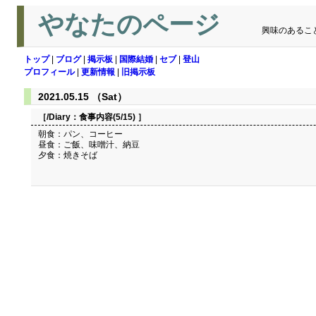
やなたのページ
興味のあるこ
トップ
|
ブログ
|
掲示板
|
国際結婚
|
セブ
|
登山
プロフィール
|
更新情報
|
旧掲示板
2021.05.15 （Sat）
［/Diary：
食事内容(5/15)
］
朝食：パン、コーヒー
昼食：ご飯、味噌汁、納豆
夕食：焼きそば