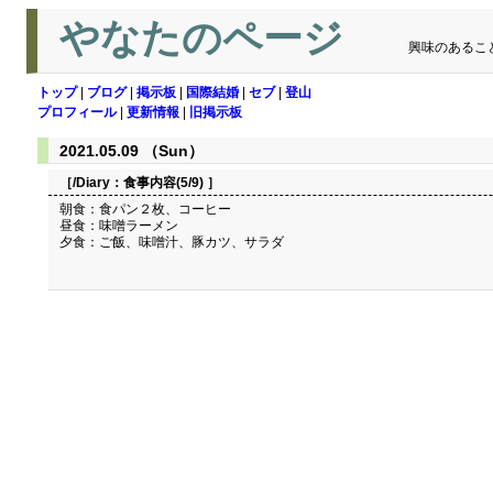
やなたのページ
興味のあるこ
トップ
|
ブログ
|
掲示板
|
国際結婚
|
セブ
|
登山
プロフィール
|
更新情報
|
旧掲示板
2021.05.09 （Sun）
［/Diary：
食事内容(5/9)
］
朝食：食パン２枚、コーヒー
昼食：味噌ラーメン
夕食：ご飯、味噌汁、豚カツ、サラダ