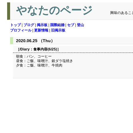
やなたのページ
興味のあるこ
トップ
|
ブログ
|
掲示板
|
国際結婚
|
セブ
|
登山
プロフィール
|
更新情報
|
旧掲示板
2020.06.25 （Thu）
［/Diary：
食事内容(6/25)
］
朝食：パン、コーヒー
昼食：ご飯、味噌汁、銀ダラ塩焼き
夕食：ご飯、味噌汁、牛焼肉