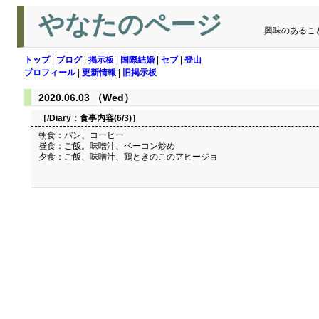
やなたのページ
興味のあるこ
トップ
|
ブログ
|
掲示板
|
国際結婚
|
セブ
|
登山
プロフィール
|
更新情報
|
旧掲示板
2020.06.03 （Wed）
［/Diary：
食事内容(6/3)
］
朝食：パン、コーヒー
昼食：ご飯。味噌汁、ベーコン炒め
夕食：ご飯、味噌汁、鶏ときのこのアヒージョ