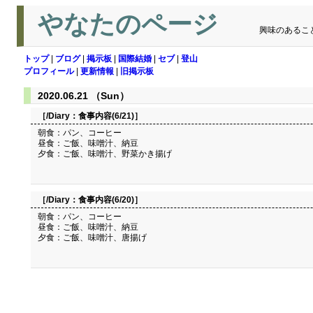
やなたのページ
興味のあるこ
トップ
|
ブログ
|
掲示板
|
国際結婚
|
セブ
|
登山
プロフィール
|
更新情報
|
旧掲示板
2020.06.21 （Sun）
［/Diary：
食事内容(6/21)
］
朝食：パン、コーヒー
昼食：ご飯、味噌汁、納豆
夕食：ご飯、味噌汁、野菜かき揚げ
［/Diary：
食事内容(6/20)
］
朝食：パン、コーヒー
昼食：ご飯、味噌汁、納豆
夕食：ご飯、味噌汁、唐揚げ