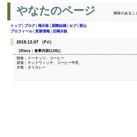
やなたのページ
興味のあるこ
トップ
|
ブログ
|
掲示板
|
国際結婚
|
セブ
|
登山
プロフィール
|
更新情報
|
旧掲示板
2018.12.07 （Fri）
［/Diary：
食事内容(12/6)
］
朝食：ドーナッツ、コーヒー
昼食：サンドウィッチ、コーヒー牛乳
夕食：タイカレー