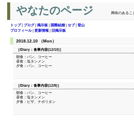
やなたのページ
興味のあるこ
トップ
|
ブログ
|
掲示板
|
国際結婚
|
セブ
|
登山
プロフィール
|
更新情報
|
旧掲示板
2018.12.10 （Mon）
［/Diary：
食事内容(12/10)
］
朝食：パン、コーヒー
昼食：塩タンメン
夕食：パン、コーヒー
［/Diary：
食事内容(12/9)
］
朝食：パン、コーヒー
昼食：塩タンメン
夕食：ピザ、ナポリタン