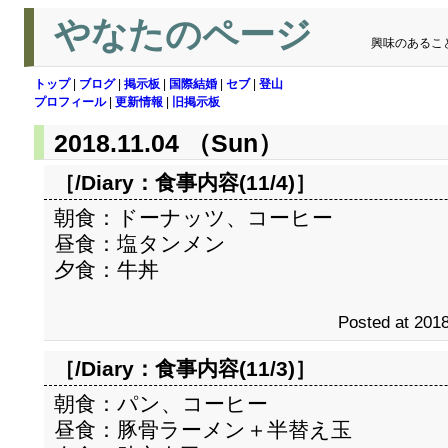
やなたのページ
興味のあるこ
トップ
|
ブログ
|
掲示板
|
国際結婚
|
セブ
|
登山
プロフィール
|
更新情報
|
旧掲示板
2018.11.04 （Sun）
［/Diary：
食事内容(11/4)
］
朝食：ドーナッツ、コーヒー
昼食：塩タンメン
夕食：牛丼
Posted at 2018
［/Diary：
食事内容(11/3)
］
朝食：パン、コーヒー
昼食：豚骨ラーメン＋半替え玉