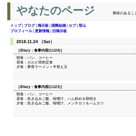
やなたのページ
興味のあるこ
トップ
|
ブログ
|
掲示板
|
国際結婚
|
セブ
|
登山
プロフィール
|
更新情報
|
旧掲示板
2018.11.24 （Sat）
［/Diary：
食事内容(11/24)
］
朝食：パン、コーヒー
昼食：カルビ焼肉定食
夕食：豚骨ラーメン＋半替え玉
［/Diary：
食事内容(11/23)
］
朝食：パン、コーヒー
昼食：炊き込みご飯、味噌汁、ハム炒め＆卵焼き
夕食：炊き込みご飯、味噌汁、メンチカツ＆ハムカツ