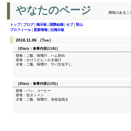
やなたのページ
興味のあるこ
トップ
|
ブログ
|
掲示板
|
国際結婚
|
セブ
|
登山
プロフィール
|
更新情報
|
旧掲示板
2018.11.06 （Tue）
［/Diary：
食事内容(11/6)
］
朝食：ご飯、味噌汁、ハム炒め
昼食：かけうどん＋かき揚げ
夕食：ご飯、味噌汁、サバ文化干し
［/Diary：
食事内容(11/5)
］
朝食：パン、コーヒー
昼食：塩タンメン
夕食：ご飯、味噌汁、赤魚塩焼き