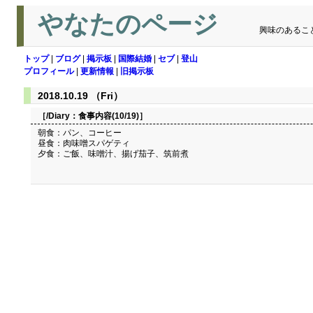
やなたのページ
興味のあるこ
トップ
|
ブログ
|
掲示板
|
国際結婚
|
セブ
|
登山
プロフィール
|
更新情報
|
旧掲示板
2018.10.19 （Fri）
［/Diary：
食事内容(10/19)
］
朝食：パン、コーヒー
昼食：肉味噌スパゲティ
夕食：ご飯、味噌汁、揚げ茄子、筑前煮