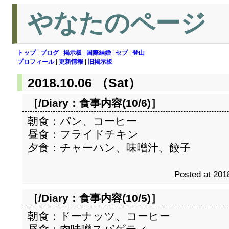
やなたのページ
トップ
|
ブログ
|
掲示板
|
国際結婚
|
セブ
|
登山
プロフィール
|
更新情報
|
旧掲示板
2018.10.06 （Sat）
［/Diary：
食事内容(10/6)
］
朝食：パン、コーヒー
昼食：フライドチキン
夕食：チャーハン、味噌汁、餃子
Posted at 201
［/Diary：
食事内容(10/5)
］
朝食：ドーナッツ、コーヒー