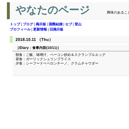
やなたのページ
興味のあるこ
トップ
|
ブログ
|
掲示板
|
国際結婚
|
セブ
|
登山
プロフィール
|
更新情報
|
旧掲示板
2018.10.11 （Thu）
［/Diary：
食事内容(10/11)
］
朝食：ご飯、味噌汁、ベーコン炒め＆スクランブルエッグ
昼食：ガーリックシュリンプライス
夕食：シーフードペペロンチーノ、クラムチャウダー