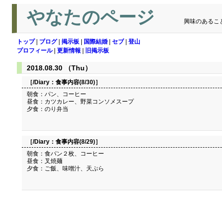
やなたのページ
興味のあるこ
トップ
|
ブログ
|
掲示板
|
国際結婚
|
セブ
|
登山
プロフィール
|
更新情報
|
旧掲示板
2018.08.30 （Thu）
［/Diary：
食事内容(8/30)
］
朝食：パン、コーヒー
昼食：カツカレー、野菜コンソメスープ
夕食：のり弁当
［/Diary：
食事内容(8/29)
］
朝食：食パン２枚、コーヒー
昼食：叉焼麺
夕食：ご飯、味噌汁、天ぷら