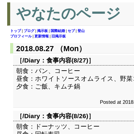
やなたのページ
トップ
|
ブログ
|
掲示板
|
国際結婚
|
セブ
|
登山
プロフィール
|
更新情報
|
旧掲示板
2018.08.27 （Mon）
［/Diary：
食事内容(8/27)
］
朝食：パン、コーヒー
昼食：ホワイトソースオムライス、野菜
夕食：ご飯、キムチ鍋
Posted at 2018
［/Diary：
食事内容(8/26)
］
朝食：ドーナッツ、コーヒー