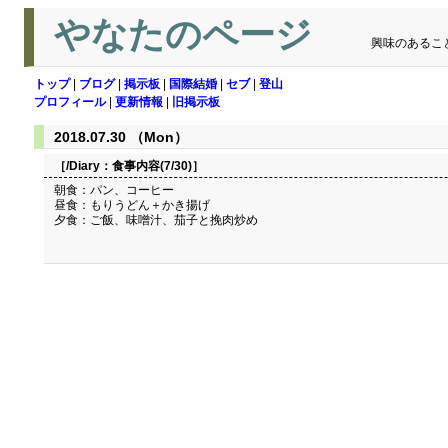
やなたのページ
興味のあるこ
トップ
|
ブログ
|
掲示板
|
国際結婚
|
セブ
|
登山
プロフィール
|
更新情報
|
旧掲示板
2018.07.30 （Mon）
［/Diary：
食事内容(7/30)
］
朝食：パン、コーヒー
昼食：もりうどん＋かき揚げ
夕食：ご飯、味噌汁、茄子と挽肉炒め