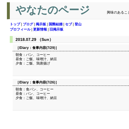
やなたのページ
興味のあるこ
トップ
|
ブログ
|
掲示板
|
国際結婚
|
セブ
|
登山
プロフィール
|
更新情報
|
旧掲示板
2018.07.29 （Sun）
［/Diary：
食事内容(7/29)
］
朝食：パン、コーヒー
昼食：ご飯、味噌汁、納豆
夕食：ご飯、鶏唐揚げ
［/Diary：
食事内容(7/26)
］
朝食：食パン、コーヒー
昼食：パン、コーヒー
夕食：ご飯、味噌汁、納豆