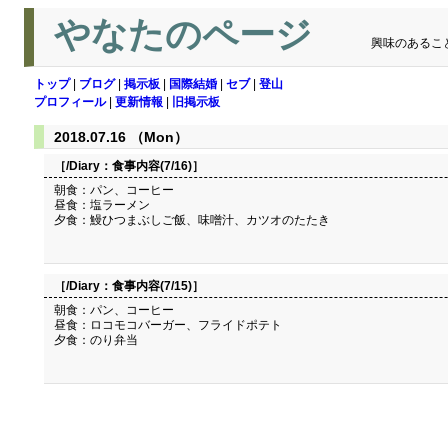
やなたのページ
興味のあるこ
トップ
|
ブログ
|
掲示板
|
国際結婚
|
セブ
|
登山
プロフィール
|
更新情報
|
旧掲示板
2018.07.16 （Mon）
［/Diary：
食事内容(7/16)
］
朝食：パン、コーヒー
昼食：塩ラーメン
夕食：鰻ひつまぶしご飯、味噌汁、カツオのたたき
［/Diary：
食事内容(7/15)
］
朝食：パン、コーヒー
昼食：ロコモコバーガー、フライドポテト
夕食：のり弁当