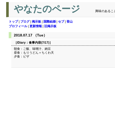
やなたのページ
興味のあるこ
トップ
|
ブログ
|
掲示板
|
国際結婚
|
セブ
|
登山
プロフィール
|
更新情報
|
旧掲示板
2018.07.17 （Tue）
［/Diary：
食事内容(7/17)
］
朝食：ご飯、味噌汁、納豆
昼食：もりうどん＋ちくわ天
夕食：ピザ