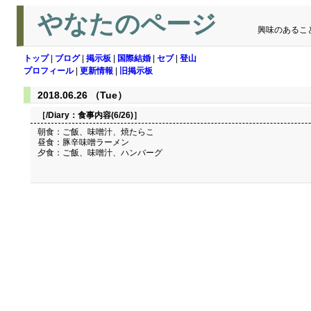
やなたのページ
興味のあるこ
トップ
|
ブログ
|
掲示板
|
国際結婚
|
セブ
|
登山
プロフィール
|
更新情報
|
旧掲示板
2018.06.26 （Tue）
［/Diary：
食事内容(6/26)
］
朝食：ご飯、味噌汁、焼たらこ
昼食：豚辛味噌ラーメン
夕食：ご飯、味噌汁、ハンバーグ