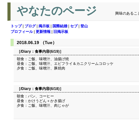
やなたのページ
興味のあるこ
トップ
|
ブログ
|
掲示板
|
国際結婚
|
セブ
|
登山
プロフィール
|
更新情報
|
旧掲示板
2018.06.19 （Tue）
［/Diary：
食事内容(6/19)
］
朝食：ご飯、味噌汁、油揚げ焼
昼食：ご飯、味噌汁、エビフライ＆カニクリームコロッケ
夕食：ご飯、味噌汁、豚焼肉
［/Diary：
食事内容(6/18)
］
朝食：パン、コーヒー
昼食：かけうどん＋かき揚げ
夕食：ご飯、味噌汁、肉じゃが