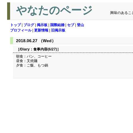
やなたのページ
興味のあるこ
トップ
|
ブログ
|
掲示板
|
国際結婚
|
セブ
|
登山
プロフィール
|
更新情報
|
旧掲示板
2018.06.27 （Wed）
［/Diary：
食事内容(6/27)
］
朝食：パン、コーヒー
昼食：叉焼麺
夕食：ご飯、もつ鍋