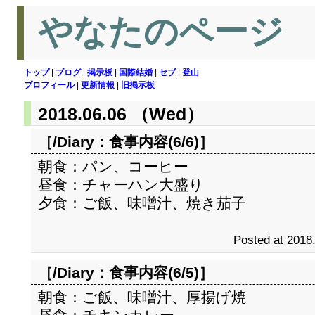
やなたのページ
トップ
|
ブログ
|
掲示板
|
国際結婚
|
セブ
|
登山
プロフィール
|
更新情報
|
旧掲示板
2018.06.06 （Wed）
［/Diary：
食事内容(6/6)
］
朝食：パン、コーヒー
昼食：チャーハン大盛り
夕食：ご飯、味噌汁、焼き茄子
Posted at 2018
［/Diary：
食事内容(6/5)
］
朝食：ご飯、味噌汁、厚揚げ焼