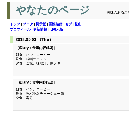
やなたのページ
興味のあるこ
トップ
|
ブログ
|
掲示板
|
国際結婚
|
セブ
|
登山
プロフィール
|
更新情報
|
旧掲示板
2018.05.03 （Thu）
［/Diary：
食事内容(5/3)
］
朝食：パン、コーヒー
昼食：味噌ラーメン
夕食：ご飯、味噌汁、豚テキ
［/Diary：
食事内容(5/2)
］
朝食：パン、コーヒー
昼食：豚バラ塩チャーシュー麺
夕食：寿司