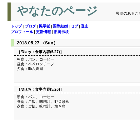
やなたのページ
興味のあるこ
トップ
|
ブログ
|
掲示板
|
国際結婚
|
セブ
|
登山
プロフィール
|
更新情報
|
旧掲示板
2018.05.27 （Sun）
［/Diary：
食事内容(5/27)
］
朝食：パン、コーヒー
昼食：ペペロンチーノ
夕食：助六寿司
［/Diary：
食事内容(5/26)
］
朝食：パン、コーヒー
昼食：ご飯、味噌汁、野菜炒め
夕食：ご飯、味噌汁、焼き鳥