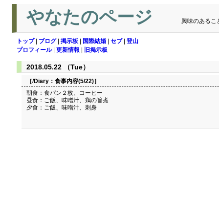
やなたのページ
興味のあるこ
トップ
|
ブログ
|
掲示板
|
国際結婚
|
セブ
|
登山
プロフィール
|
更新情報
|
旧掲示板
2018.05.22 （Tue）
［/Diary：
食事内容(5/22)
］
朝食：食パン２枚、コーヒー
昼食：ご飯、味噌汁、鶏の旨煮
夕食：ご飯、味噌汁、刺身