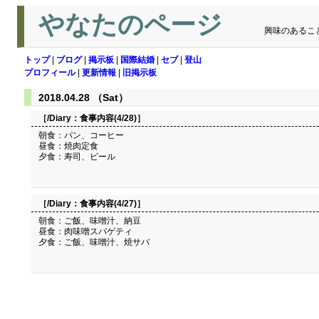
やなたのページ
興味のあるこ
トップ
|
ブログ
|
掲示板
|
国際結婚
|
セブ
|
登山
プロフィール
|
更新情報
|
旧掲示板
2018.04.28 （Sat）
［/Diary：
食事内容(4/28)
］
朝食：パン、コーヒー
昼食：焼肉定食
夕食：寿司、ビール
［/Diary：
食事内容(4/27)
］
朝食：ご飯、味噌汁、納豆
昼食：肉味噌スパゲティ
夕食：ご飯、味噌汁、焼サバ