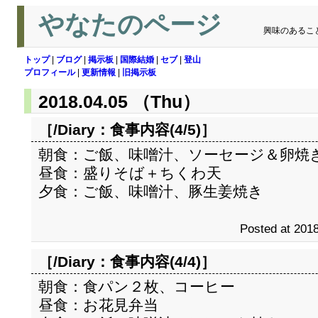
やなたのページ
興味のあるこ
トップ
|
ブログ
|
掲示板
|
国際結婚
|
セブ
|
登山
プロフィール
|
更新情報
|
旧掲示板
2018.04.05 （Thu）
［/Diary：
食事内容(4/5)
］
朝食：ご飯、味噌汁、ソーセージ＆卵焼
昼食：盛りそば＋ちくわ天
夕食：ご飯、味噌汁、豚生姜焼き
Posted at 2018
［/Diary：
食事内容(4/4)
］
朝食：食パン２枚、コーヒー
昼食：お花見弁当