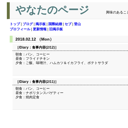
やなたのページ
興味のあるこ
トップ
|
ブログ
|
掲示板
|
国際結婚
|
セブ
|
登山
プロフィール
|
更新情報
|
旧掲示板
2018.02.12 （Mon）
［/Diary：
食事内容(2/12)
］
朝食：パン、コーヒー
昼食：フライドチキン
夕食：ご飯、味噌汁、ハムカツ＆イカフライ、ポテトサラダ
［/Diary：
食事内容(2/11)
］
朝食：パン、コーヒー
昼食：ナポリタンスパゲティー
夕食：焼肉定食