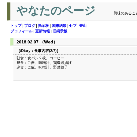
やなたのページ
興味のあるこ
トップ
|
ブログ
|
掲示板
|
国際結婚
|
セブ
|
登山
プロフィール
|
更新情報
|
旧掲示板
2018.02.07 （Wed）
［/Diary：
食事内容(2/7)
］
朝食：食パン２枚、コーヒー
昼食：ご飯、味噌汁、鶏磯辺揚げ
夕食：ご飯、味噌汁、野菜餃子