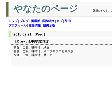
やなたのページ
興味のあるこ
トップ
|
ブログ
|
掲示板
|
国際結婚
|
セブ
|
登山
プロフィール
|
更新情報
|
旧掲示板
2018.02.21 （Wed）
［/Diary：
食事内容(2/21)
］
朝食：ご飯、味噌汁、納豆
昼食：ご飯、味噌汁、キハダマグロ照り焼き
夕食：ご飯、味噌汁、豚テキ