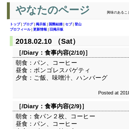
やなたのページ
興味のあるこ
トップ
|
ブログ
|
掲示板
|
国際結婚
|
セブ
|
登山
プロフィール
|
更新情報
|
旧掲示板
2018.02.10 （Sat）
［/Diary：
食事内容(2/10)
］
朝食：パン、コーヒー
昼食：ボンゴレスパゲティ
夕食：ご飯、味噌汁、ハンバーグ
Posted at 201
［/Diary：
食事内容(2/9)
］
朝食：食パン２枚、コーヒー
昼食：パン、コーヒー