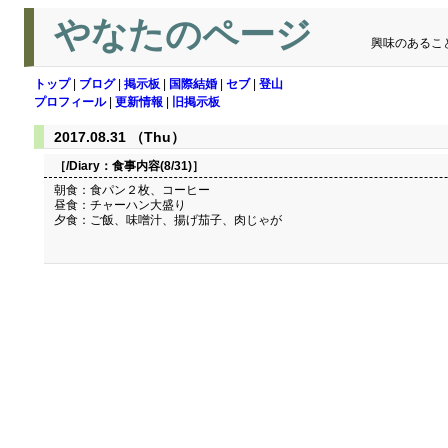
やなたのページ
興味のあるこ
トップ
|
ブログ
|
掲示板
|
国際結婚
|
セブ
|
登山
プロフィール
|
更新情報
|
旧掲示板
2017.08.31 （Thu）
［/Diary：
食事内容(8/31)
］
朝食：食パン２枚、コーヒー
昼食：チャーハン大盛り
夕食：ご飯、味噌汁、揚げ茄子、肉じゃが