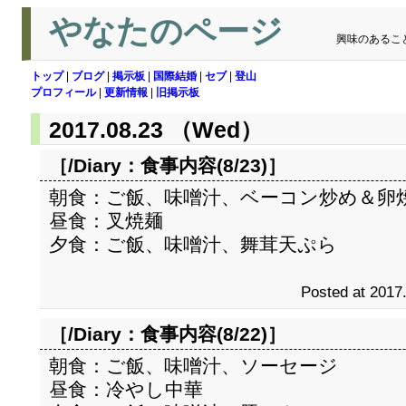
やなたのページ
興味のあるこ
トップ
|
ブログ
|
掲示板
|
国際結婚
|
セブ
|
登山
プロフィール
|
更新情報
|
旧掲示板
2017.08.23 （Wed）
［/Diary：
食事内容(8/23)
］
朝食：ご飯、味噌汁、ベーコン炒め＆卵
昼食：叉焼麺
夕食：ご飯、味噌汁、舞茸天ぷら
Posted at 2017
［/Diary：
食事内容(8/22)
］
朝食：ご飯、味噌汁、ソーセージ
昼食：冷やし中華