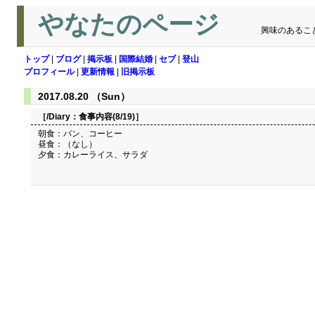
やなたのページ
興味のあるこ
トップ
|
ブログ
|
掲示板
|
国際結婚
|
セブ
|
登山
プロフィール
|
更新情報
|
旧掲示板
2017.08.20 （Sun）
［/Diary：
食事内容(8/19)
］
朝食：パン、コーヒー
昼食：（なし）
夕食：カレーライス、サラダ