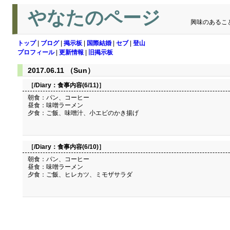
やなたのページ
興味のあるこ
トップ
|
ブログ
|
掲示板
|
国際結婚
|
セブ
|
登山
プロフィール
|
更新情報
|
旧掲示板
2017.06.11 （Sun）
［/Diary：
食事内容(6/11)
］
朝食：パン、コーヒー
昼食：味噌ラーメン
夕食：ご飯、味噌汁、小エビのかき揚げ
［/Diary：
食事内容(6/10)
］
朝食：パン、コーヒー
昼食：味噌ラーメン
夕食：ご飯、ヒレカツ、ミモザサラダ