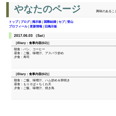
やなたのページ
興味のあるこ
トップ
|
ブログ
|
掲示板
|
国際結婚
|
セブ
|
登山
プロフィール
|
更新情報
|
旧掲示板
2017.06.03 （Sat）
［/Diary：
食事内容(6/2)
］
朝食：パン、コーヒー
昼食：ご飯、味噌汁、アスパラ炒め
夕食：寿司
［/Diary：
食事内容(6/2)
］
朝食：ご飯、味噌汁、ハム炒め＆卵焼き
昼食：もりそば＋ちくわ天
夕食：ご飯、味噌汁、焼き鳥