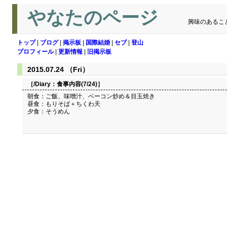
やなたのページ
興味のあるこ
トップ
|
ブログ
|
掲示板
|
国際結婚
|
セブ
|
登山
プロフィール
|
更新情報
|
旧掲示板
2015.07.24 （Fri）
［/Diary：
食事内容(7/24)
］
朝食：ご飯、味噌汁、ベーコン炒め＆目玉焼き
昼食：もりそば＋ちくわ天
夕食：そうめん