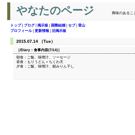
やなたのページ
興味のあるこ
トップ
|
ブログ
|
掲示板
|
国際結婚
|
セブ
|
登山
プロフィール
|
更新情報
|
旧掲示板
2015.07.14 （Tue）
［/Diary：
食事内容(7/14)
］
朝食：ご飯、味噌汁、ソーセージ
昼食：もりうどん＋ちくわ天
夕食：ご飯、味噌汁、鯖みりん干し