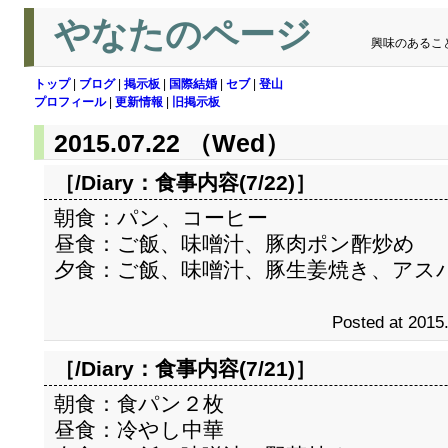
やなたのページ
興味のあるこ
トップ
|
ブログ
|
掲示板
|
国際結婚
|
セブ
|
登山
プロフィール
|
更新情報
|
旧掲示板
2015.07.22 （Wed）
［/Diary：
食事内容(7/22)
］
朝食：パン、コーヒー
昼食：ご飯、味噌汁、豚肉ポン酢炒め
夕食：ご飯、味噌汁、豚生姜焼き、アス
Posted at 2015
［/Diary：
食事内容(7/21)
］
朝食：食パン２枚
昼食：冷やし中華