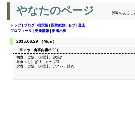
やなたのページ
興味のあるこ
トップ
|
ブログ
|
掲示板
|
国際結婚
|
セブ
|
登山
プロフィール
|
更新情報
|
旧掲示板
2015.06.29 （Mon）
［/Diary：
食事内容(6/29)
］
朝食：ご飯、味噌汁、卵焼き
昼食：おにぎり、カップ麺
夕食：ご飯、味噌汁、アスパラ炒め