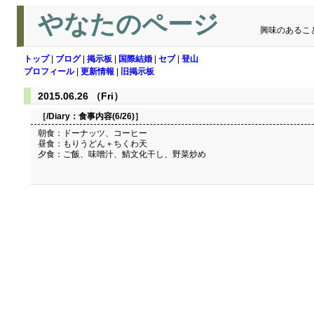
やなたのページ
興味のあるこ
トップ
|
ブログ
|
掲示板
|
国際結婚
|
セブ
|
登山
プロフィール
|
更新情報
|
旧掲示板
2015.06.26 （Fri）
［/Diary：
食事内容(6/26)
］
朝食：ドーナッツ、コーヒー
昼食：もりうどん＋ちくわ天
夕食：ご飯、味噌汁、鯖文化干し、野菜炒め