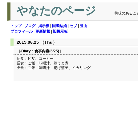
やなたのページ
興味のあるこ
トップ
|
ブログ
|
掲示板
|
国際結婚
|
セブ
|
登山
プロフィール
|
更新情報
|
旧掲示板
2015.06.25 （Thu）
［/Diary：
食事内容(6/25)
］
朝食：ピザ、コーヒー
昼食：ご飯、味噌汁、鶏うま煮
夕食：ご飯、味噌汁、揚げ茄子、イカリング