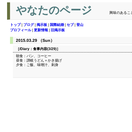
やなたのページ
興味のあるこ
トップ
|
ブログ
|
掲示板
|
国際結婚
|
セブ
|
登山
プロフィール
|
更新情報
|
旧掲示板
2015.03.29 （Sun）
［/Diary：
食事内容(3/29)
］
朝食：パン、コーヒー
昼食：讃岐うどん＋かき揚げ
夕食：ご飯、味噌汁、刺身