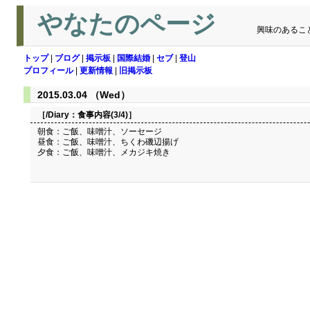
やなたのページ
興味のあるこ
トップ
|
ブログ
|
掲示板
|
国際結婚
|
セブ
|
登山
プロフィール
|
更新情報
|
旧掲示板
2015.03.04 （Wed）
［/Diary：
食事内容(3/4)
］
朝食：ご飯、味噌汁、ソーセージ
昼食：ご飯、味噌汁、ちくわ磯辺揚げ
夕食：ご飯、味噌汁、メカジキ焼き