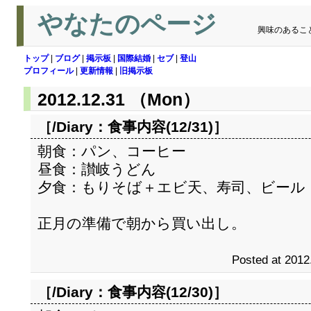
やなたのページ
興味のあるこ
トップ
|
ブログ
|
掲示板
|
国際結婚
|
セブ
|
登山
プロフィール
|
更新情報
|
旧掲示板
2012.12.31 （Mon）
［/Diary：
食事内容(12/31)
］
朝食：パン、コーヒー
昼食：讃岐うどん
夕食：もりそば＋エビ天、寿司、ビール
正月の準備で朝から買い出し。
Posted at 2012
［/Diary：
食事内容(12/30)
］